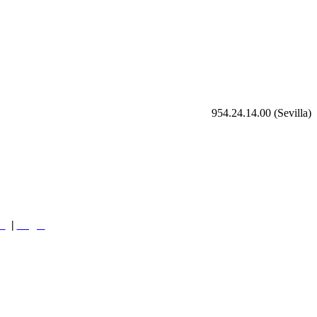
954.24.14.00 (Sevilla)
as
|
Login