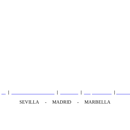
gal
|
Política de Privacidad
|
Contacto
|
Mapa del sitio
|
Oficin
SEVILLA - MADRID - MARBELLA